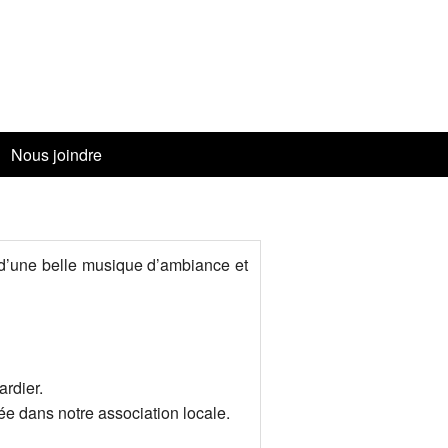
Nous joindre
s
es — Jani Barré
 d’une belle musique d’ambiance et
és
ardier à Valcourt — 28 juin 2023
 Estrie — 9 mai 2023
rdier.
ée dans notre association locale.
c
3