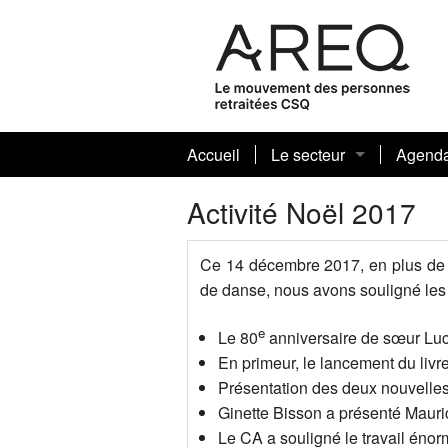
Accueil
Le secteur
Agend
Journaux sectoriels et art
Activité Noël 2017
Votre conseil sectoriel 
Ce 14 décembre 2017, en plus de p
de danse, nous avons souligné les
Biographies
e
Nos présidentes et prési
Le 80
anniversaire de sœur Luc
En primeur, le lancement du livr
Présentation des deux nouvelle
Ginette Bisson a présenté Mauric
Le CA a souligné le travail énor