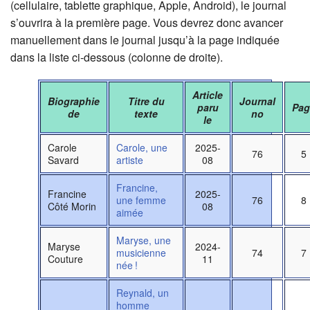
(cellulaire, tablette graphique, Apple, Android), le journal
s’ouvrira à la première page. Vous devrez donc avancer
manuellement dans le journal jusqu’à la page indiquée
dans la liste ci-dessous (colonne de droite).
Article
Biographie
Titre du
Journal
paru
Pag
de
texte
no
le
Carole
Carole, une
2025-
76
5
Savard
artiste
08
Francine,
Francine
2025-
une femme
76
8
Côté Morin
08
aimée
Maryse, une
Maryse
2024-
musicienne
74
7
Couture
11
née !
Reynald, un
homme