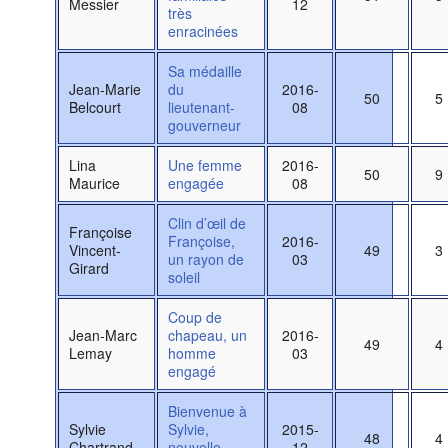
Messier
12
très
enracinées
Sa médaille
Jean-Marie
du
2016-
50
5
Belcourt
lieutenant-
08
gouverneur
Lina
Une femme
2016-
50
9
Maurice
engagée
08
Clin d’œil de
Françoise
Françoise,
2016-
Vincent-
49
3
un rayon de
03
Girard
soleil
Coup de
Jean-Marc
chapeau, un
2016-
49
4
Lemay
homme
03
engagé
Bienvenue à
Sylvie
Sylvie,
2015-
48
4
Chartrand
nouvelle
12