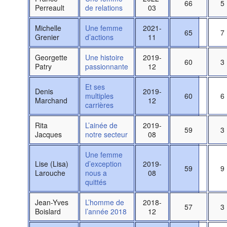
66
5
Perreault
de relations
03
Michelle
Une femme
2021-
65
7
Grenier
d’actions
11
Georgette
Une histoire
2019-
60
3
Patry
passionnante
12
Et ses
Denis
2019-
multiples
60
6
Marchand
12
carrières
Rita
L’ainée de
2019-
59
3
Jacques
notre secteur
08
Une femme
Lise (Lisa)
d’exception
2019-
59
9
Larouche
nous a
08
quittés
Jean-Yves
L’homme de
2018-
57
3
Boislard
l’année 2018
12