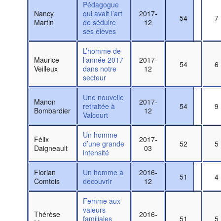
Pédagogue
Nancy
qui avait l’art
2017-
54
7
Martin
de séduire
12
ses élèves
L’homme de
Maurice
l’année 2017
2017-
54
6
Veilleux
dans notre
12
secteur
Une nouvelle
Manon
2017-
retraitée à
54
9
Bombardier
12
Valcourt
Un homme
Félix
2017-
d’une grande
52
5
Daigneault
03
intensité
Florian
Un homme à
2016-
51
4
Comtois
découvrir
12
Femme aux
valeurs
Thérèse
2016-
familiales
51
5