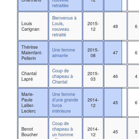
retraitée
Bienvenue à
Louis
Louis,
2015-
48
6
Carignan
nouveau
12
retraité
Thérèse
Une femme
2015-
Malenfant-
47
6
aimante
08
Pellerin
Coup de
Chantal
2015-
chapeau à
46
4
Lapré
03
Chantal
Marie-
Une femme
Paule
d’une grande
2014-
45
6
Lallier-
force
12
Leclerc
intérieure
Coup de
Benot
chapeau à
2014-
45
5
Boucher
un homme
12