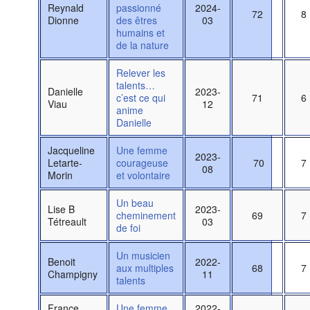
Reynald
passionné
2024-
72
8
Dionne
des êtres
03
humains et
de la nature
Relever les
talents…
Danielle
2023-
c’est ce qui
71
6
Viau
12
anime
Danielle
Jacqueline
Une femme
2023-
Letarte-
courageuse
70
7
08
Morin
et volontaire
Un beau
Lise B
2023-
cheminement
69
7
Tétreault
03
de foi
Un musicien
Benoit
2022-
aux multiples
68
7
Champigny
11
talents
France
Une femme
2022-