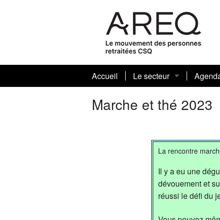
Accueil
Le secteur
Agend
Journaux sectoriels et art
Marche et thé 2023
Votre conseil sectoriel 
Biographies
La rencontre marche 
Nos présidentes et prési
Il y a eu une dég
dévouement et surt
réussi le défi du
Vous pouvez même 