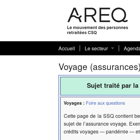
Accueil
Le secteur
Agend
Journaux sectoriels et art
Voyage (assurances
Votre conseil sectoriel 
Sujet traité par 
Biographies
Voyages :
Foire aux questions
Nos présidentes et prési
Cette page de la SSQ contient be
sujet de l’assurance voyage. Ex
crédits voyages — pandémie — et