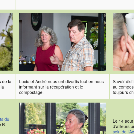
s de la
Lucie et André nous ont divertis tout en nous
Savoir dist
 la
informant sur la récupération et le
au compost
compostage.
toujours ch
ts du
Le 14 aout
e B.
d’ailleurs u
sein de l’A