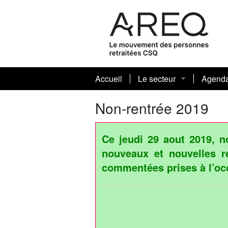
Accueil
Le secteur
Agend
Journaux sectoriels et art
Non-rentrée 2019
Votre conseil sectoriel 
Ce jeudi 29 aout 2019, n
Biographies
nouveaux et nouvelles re
commentées prises à l’occ
Nos présidentes et prési