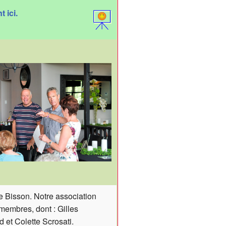
— AREQ Estrie
ic
 ici.
rances.
e Bisson. Notre association
embres, dont : Gilles
 et Colette Scrosati.