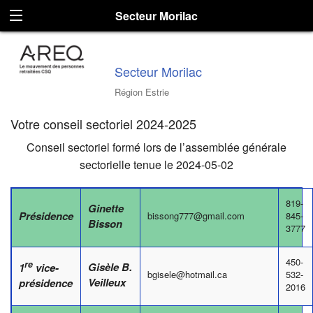
Secteur Morilac
Secteur Morilac
Région Estrie
Votre conseil sectoriel 2024-2025
Conseil sectoriel formé lors de l’assemblée générale
sectorielle tenue le 2024-05-02
819-
Ginette
Présidence
bissong777@gmail.com
845-
Bisson
3777
450-
re
Gisèle B.
1
vice-
bgisele@hotmail.ca
532-
Veilleux
présidence
2016