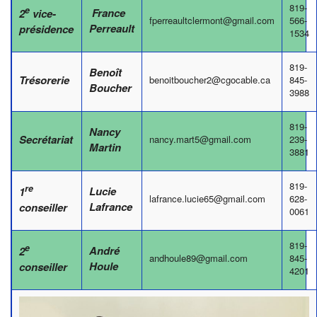
819-
e
France
2
vice-
fperreaultclermont@gmail.com
566-
Perreault
présidence
1534
819-
Benoît
Trésorerie
benoitboucher2@cgocable.ca
845-
Boucher
3988
819-
Nancy
Secrétariat
nancy.mart5@gmail.com
239-
Martin
3881
819-
re
Lucie
1
lafrance.lucie65@gmail.com
628-
Lafrance
conseiller
0061
819-
e
André
2
andhoule89@gmail.com
845-
Houle
conseiller
4201