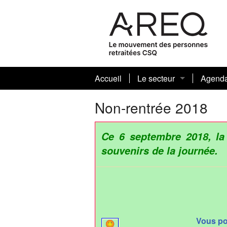
Accueil
Le secteur
Agend
Journaux sectoriels et art
Non-rentrée 2018
Votre conseil sectoriel 
Ce 6 septembre 2018, la 
Biographies
souvenirs de la journée.
Nos présidentes et prési
Vous pou