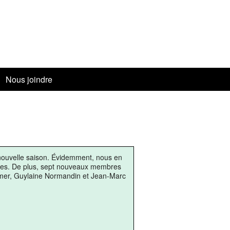
Nous joindre
s
es — Jani Barré
és
nouvelle saison. Évidemment, nous en
aires. De plus, sept nouveaux membres
ardier à Valcourt — 28 juin 2023
beimer, Guylaine Normandin et Jean-Marc
 Estrie — 9 mai 2023
c
3