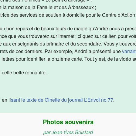
Activités 2017-2018
Retrouvailles 2022
Journée internationale des hommes 2019 
Activité Cabane à sucre 2019
Sortie de fin d’année — Visite à Lac-Mégant
e la maison de la Famille et des Arbrisseaux ;
ice des services de soutien à domicile pour le Centre d’Action
Activités 2016-2017
Rencontre d’informations à propos des assu
Journée de la Femme 2019
Assemblée sectorielle Morilac – mai 2018
ST-Valentin 2017
 un bon repas et de beaux tours de magie qu’André nous a prése
Activités 2015-2016
Diner des bénévoles 2019
Activité Saint-Valentin 2019
Activité régionale — La santé tout azimut
Cabane à sucre 2017
St-Valentin 2016
nce que vous trouverez sur Internet ; cliquez sur ce lien pour voi
se aux enseignants du primaire et du secondaire. Vous y trouver
Non-rentrée 2019
Activité Noël 2018
Activité St-Valentin 2018
AGS- 2017
Musée du bronze
rets de ces derniers. Par exemple, André a présenté une
varian
lettres pour identifier la onzième carte. Tout y est, de la vidéo a
Brunch des bénévoles 2018
Activité Noël 2017
Sortie Juin 2017
Manoir du Lac William
 cette belle rencontre.
Non-rentrée 2018
Déjeuner de la journée des hommes 2017
marche et thé 2017
Jardin de vos rêves
Diner des bénévoles 2017
bénévoles 2016
 en l
isant le texte de Ginette du journal L’Envol no 77
.
Activité environement
non-rentrée 2016
Non-rentrée 2017
Noël 2016
Photos souvenirs
par Jean-Yves Boislard