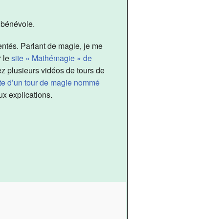
— AREQ Estrie
ic
 bénévole.
rances.
ntés. Parlant de magie, je me
r le
site « Mathémagie » de
ez plusieurs vidéos de tours de
te d’un tour de magie nommé
ux explications.