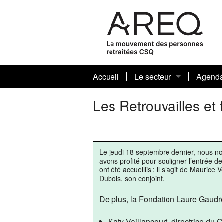
Accueil
Le secteur
Agend
Journaux sectoriels et art
Les Retrouvailles et
Votre conseil sectoriel 
Biographies
Le jeudi 18 septembre dernier, nous n
avons profité pour souligner l’entrée 
Nos présidentes et prési
ont été accueillis ; il s’agit de Mauri
Dubois, son conjoint.
De plus, la Fondation Laure Gaudrea
Katy Vaillancourt, directrice du