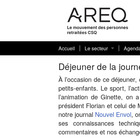
Accueil
Le secteur
Agend
Journaux sectoriels et art
Déjeuner de la jou
Votre conseil sectoriel 
À l’occasion de ce déjeuner,
petits-enfants. Le sport, l’a
Biographies
l’animation de Ginette, on 
président Florian et celui de
Nos présidentes et prési
notre journal
Nouvel Envol
, o
ses connaissances techniq
commentaires et nos échanges