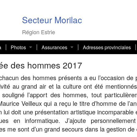
Secteur Morilac
Région Estrie
a
Photos
Assurances
Adresses provinciales
icles régionaux (Estrie)
Activités 2025-2026
AGS, avril 2026 — Conférence sur les deuil
Médicaments
rnée des hommes 2017
2024-2025
Activités 2024-2025
Journée internationale des droits des femm
Miellerie Lune de Miel
COVID-19
 chacun des hommes présents a eu l’occasion de p
ctivité au grand air et la culture ont été mentionné
Activités 2023 – 2024
Noël 2025
Intelligence Artificielle comme amie des ain
Moulin à Laine d’Ulverton
Voyage (assurances)
a souligné l’apport des hommes, tout particuliè
 Maurice Veilleux qui a reçu le titre d’homme de l’
dents à travers le temps
Activités 2022-2023
Les Retrouvailles et fête des 80 ans
Noël 2024
Noël 2023 — Photos souvenirs
Visite industrielle BRP et musée J. A. Bomb
n lui doit une présentation artistique incomparable
Activités 2019-2020
Retrouvailles 2024
Marche et thé 2023
AGR — Assemblée générale annuelle AREQ
Activité Saint-Valentin 2020
ues en informatique. J’ajoute personnellement
 me sont d’un grand secours dans la gestion de ce
Activités 2018-2019
Retrouvailles 2023 — AREQ secteur Morila
Assemblée générale sectorielle – 3 mai 202
Activité Noël 2019
Voyage à Québec — 12 juin 2019