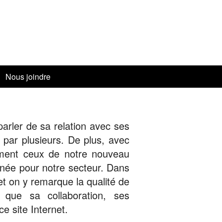
Nous joindre
s
es — Jani Barré
arler de sa relation avec ses
s par plusieurs. De plus, avec
és
rement ceux de notre nouveau
année pour notre secteur. Dans
ardier à Valcourt — 28 juin 2023
 et on y remarque la qualité de
 Estrie — 9 mai 2023
 que sa collaboration, ses
 site Internet.
c
3