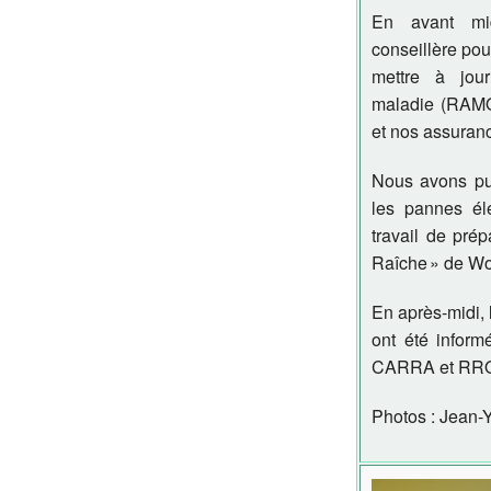
En avant mi
conseillère po
mettre à jou
maladie (RAMQ
et nos assuran
Nous avons pu 
les pannes él
travail de prép
Raîche » de Wo
En après-midi, 
ont été inform
CARRA et RR
Photos : Jean-Y